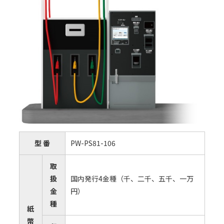
型 番
PW-PS81-106
取
扱
国内発⾏4⾦種（千、⼆千、五千、⼀万
⾦
円）
種
紙
幣