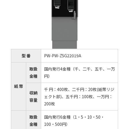
型 番
PW-PW-ZSG22019A
取扱
国内発⾏4⾦種（千、⼆千、五千、⼀万
⾦種
円）
紙 幣
千 円：400枚、⼆千円：20枚(紙幣リジ
収納
ェクト部)、五千円：100枚、⼀万円：
容量
200枚
取扱
国内発⾏6⾦種（1・5・10・50・
⾦種
100・500円）