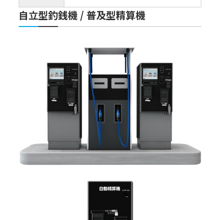
⾃⽴型釣銭機 / 普及型精算機