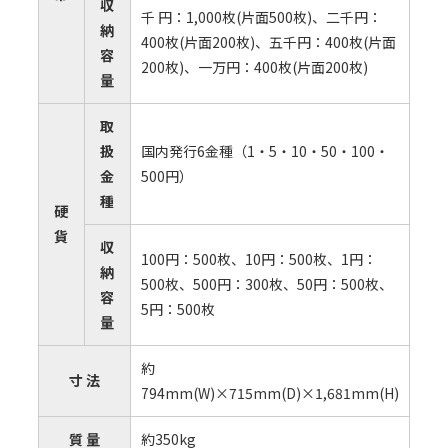
収
千 円：1,000枚(⽚⾯500枚)、⼆千円：
納
400枚(⽚⾯200枚)、五千円：400枚(⽚⾯
容
200枚)、⼀万円：400枚(⽚⾯200枚)
量
取
扱
国内発⾏6⾦種（1・5・10・50・100・
⾦
500円）
種
硬
貨
収
100円：500枚、10円：500枚、1円：
納
500枚、500円：300枚、50円：500枚、
容
5円：500枚
量
約
⼨ 法
794mm(W)×715mm(D)×1,681mm(H)
質 量
約350kg