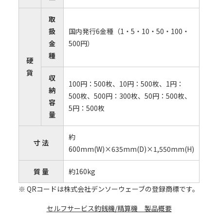
取
扱
国内発⾏6⾦種（1・5・10・50・100・
⾦
500円）
種
硬
貨
収
100円：500枚、10円：500枚、1円：
納
500枚、500円：300枚、50円：500枚、
容
5円：500枚
量
約
⼨ 法
600mm(W)×635mm(D)×1,550mm(H)
質 量
約160kg
※ QRコードは株式会社デンソーウェーブの登録商標です。
セルフサービス釣銭機/精算機 製品概要