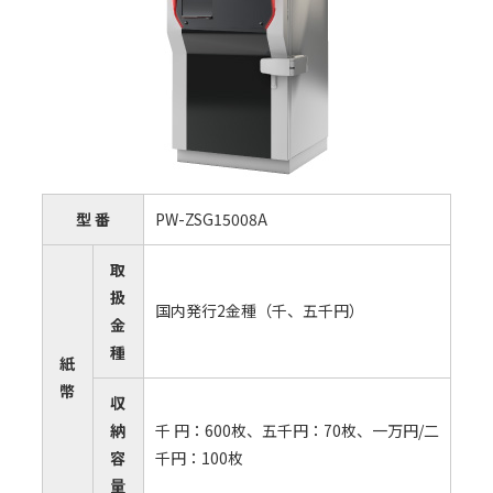
型 番
PW-ZSG15008A
取
扱
国内発⾏2⾦種（千、五千円）
⾦
種
紙
幣
収
納
千 円：600枚、五千円：70枚、⼀万円/⼆
容
千円：100枚
量