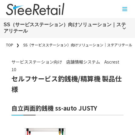
Cookies management panel
SS（サービスステーション）向けソリューション｜ステ
アリテール
SS（サービスステーション）向け
TOP
SS（サービスステーション）向けソリューション｜ステアリテール
ソリューション｜ステアリテール
サービスステーション向け 店舗情報システム Ascrest
製品・サービス名から探す
10
スマホで給油オーダー
セルフサービス釣銭機/精算機 製品仕
Ascrest 10（アスクレストテン）｜SS向けPOSシステム
様
Ascrest 9（アスクレストナイン）｜SS向けPOSシステム｜ステア
リテール
⾃⽴両⾯釣銭機 ss-auto JUSTY
SS（サービスステーション）ソリューションのコラム一覧
SS（サービスステーション）ソリューションのお知らせ一覧