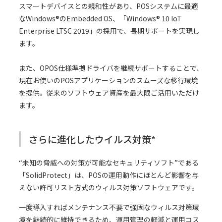
スマートデバイスとの親和性があり、POSシステムに最適
なWindows®のEmbedded OS、「Windows® 10 IoT
Enterprise LTSC 2019」の採用で、長期サポートを実現し
ます。
また、OPOS仕様準拠ドライバを継続サポートすることで、
現在お使いのPOSアプリケーションのスムーズな移行環境
を提供。従来のソフトウェア資産を最大限ご活用いただけ
ます。
さらに進化したウイルス対策*
“未知の脅威への対策が可能なセキュリティソフト”である
「SolidProtect」は、POSの運用動作にほとんど影響を与
えない許可リスト方式のウィルス対策ソフトウェアです。
一度導入すればメンテナンス不要で強固なウィルス対策環
境を継続的に維持できるため、運用管理の軽減と運用コス