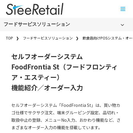
Cookies management panel
フードサービスソリューション
フードサービスソリューション
TOP
フードサービスソリューション
飲食店向けPOSシステム・オーダー
製品・サービス名から探す
セルフオーダーシステム
飲食店向けPOSシステム・オーダーエントリーシステム
FoodFrontia St（フードフロンティ
(FoodFrontia)
店舗周辺ソリューション
ア・エスティー）
フードサービスソリューションの事例一覧
機能紹介／オーダー入力
フードサービスソリューションのコラム一覧
フードサービスソリューションのお知らせ
セルフオーダーシステム「FoodFrontia St」は、買い物カ
ゴ仕様でサクサク注文、端末グルーピング設定、品切れ・
新規オープンのお客さま
取扱中止の登録、メニューNo入力、おかわり機能など、さ
まざまなオーダー入力の機能を搭載しています。