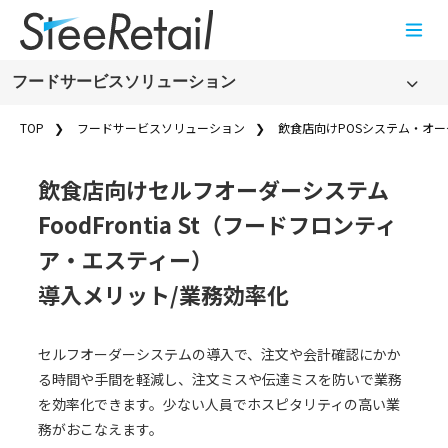
Cookies management panel
フードサービスソリューション
フードサービスソリューション
TOP
フードサービスソリューション
飲食店向けPOSシステム・オーダー
製品・サービス名から探す
飲食店向けセルフオーダーシステム
飲食店向けPOSシステム・オーダーエントリーシステム
FoodFrontia St（フードフロンティ
(FoodFrontia)
店舗周辺ソリューション
ア・エスティー）
フードサービスソリューションの事例一覧
導入メリット/業務効率化
フードサービスソリューションのコラム一覧
フードサービスソリューションのお知らせ
セルフオーダーシステムの導入で、注文や会計確認にかか
る時間や手間を軽減し、注文ミスや伝達ミスを防いで業務
新規オープンのお客さま
を効率化できます。少ない人員でホスピタリティの高い業
務がおこなえます。